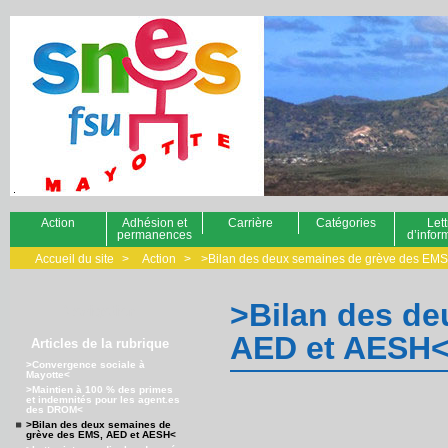
Action
Adhésion et
Carrière
Catégories
Lett
permanences
d’infor
Accueil du site
>
Action
>
>Bilan des deux semaines de grève des EM
>Bilan des de
Navigation
AED et AESH
Articles de la rubrique
>Convergence sociale à
Mayotte<
>Maintien à 100 % des primes
et indemnités pour les agent.es
des DROM<
>Bilan des deux semaines de
grève des EMS, AED et AESH<