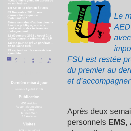
>Lettre intersyndicale adressée
au ministère<
1er CR de la réunion à Paris
03 Novembre 2015 : une
Le m
journée historique de
mobilisation !
4ième semaine d’action dans la
AED 
fonction publique, non à la
confiscation des indemnités
d’éloignement
avec
12 décembre 2023 : Appel à la
grève contre la réforme des LP
14ème jour de grève générale...
on ne lâche rien !
impo
23 septembre : la contestation
s’amplifie !
FSU est restée pr
1
2
3
4
5
6
7
8
9
…
41
du premier au dern
Statistiques
et d’accompagner 
Dernière mise à jour
samedi 4 juillet 2026
Publication
653 Articles
Aucun album photo
Après deux semai
1 Brève
6 Sites Web
14 Auteurs
personnels
EMS,
Visites
305 aujourd’hui