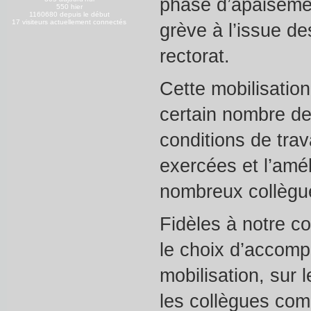
phase d’apaiseme
550 hier
1160680 depuis le début
17 visiteurs actuellement connectés
grève à l’issue d
rectorat.
Cette mobilisatio
certain nombre de
conditions de tra
exercées et l’amél
nombreux collègue
Fidèles à notre c
le choix d’accompa
mobilisation, sur
les collègues co