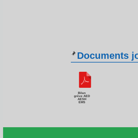
Documents jo
Bilan
grève AED
AESH
EMS